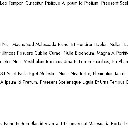
e Leo Tempor. Curabitur Tristique A Ipsum Id Pretium. Praesent Sc
t Nisi. Mauris Sed Malesuada Nunc, Et Hendrerit Dolor. Nullam L
t Ultrices Posuere Cubilia Curae; Nulla Bibendum, Magna A Porttit
etur Nec. Vestibulum Rhoncus Urna Et Lorem Faucibus, Eu Pharetra
it Amet Nulla Eget Molestie. Nunc Nisi Tortor, Elementum Iaculis
ue A Ipsum Id Pretium. Praesent Scelerisque Ligula Et Urna Tempus
les Nunc In Sem Blandit Viverra. Ut Consequat Malesuada Porta.