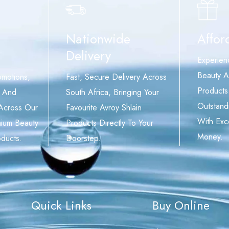
Nationwide
Affor
Delivery
Experien
Beauty A
omotions,
Fast, Secure Delivery Across
Products
, And
South Africa, Bringing Your
Outstand
 Across Our
Favourite Avroy Shlain
With Exc
mium Beauty
Products Directly To Your
Money.
ducts.
Doorstep.
Quick Links
Buy Online