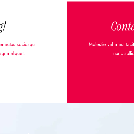
g!
Conta
 senectus sociosqu
Molestie vel a est tac
agna aliquet..
nunc solli