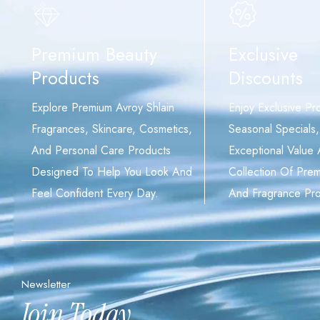
Premium Beauty
Exclusive
Products
Discounts
Explore Premium Avroy Shlain
Enjoy Exclusive Pr
Fragrances, Skincare, Cosmetics,
Seasonal Specials
And Personal Care Products
Exceptional Value
Designed To Help You Look And
Collection Of Pre
Feel Confident Every Day.
And Fragrance Pro
Newsletter
Join Today