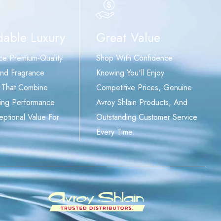
dable Luxury
Great Value
ce Premium-Quality
Shop With Confidence
nd Fragrance
Knowing You'll Enjoy
 That Combine
Competitive Prices, Genuine
ing Performance
Avroy Shlain Products, And
eptional Value For
Outstanding Customer Service
Every Time.