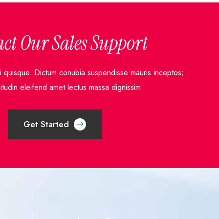
ct Our Sales Support
iti quisque. Dictum conubia suspendisse mauris inceptos;
citudin eleifend amet lectus massa dignissim.
Get Started